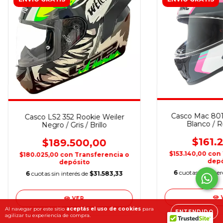
Casco Mac 801 
Casco LS2 352 Rookie Weiler
Blanco / R
Negro / Gris / Brillo
$161.
$189.500,00
$153.140,00
con
$180.025,00
con
Transferencia o
depó
depósito
6
cuotas sin inte
6
cuotas sin interés de
$31.583,33
VER
Al navegar por este sitio
aceptás el uso de cookies
para
ENTENDIDO
agilizar tu experiencia de compra.