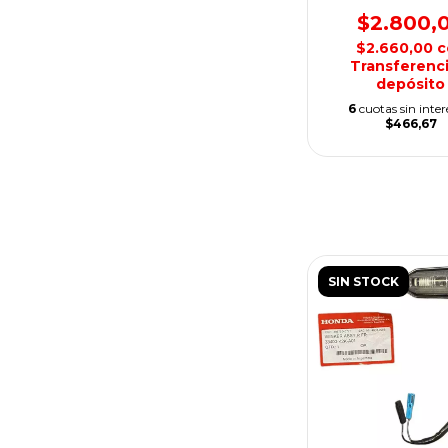
CB300 F TWI
$2.800,
$2.660,00
c
Transferenci
depósito
6
cuotas sin inter
$466,67
SIN STOCK