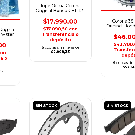
Tope Goma Corona
Original Honda CBF 125
Twister
$17.990,00
Corona 38
Original Hon
$17.090,50
con
riginal
Twis
Transferencia o
wister
$46.0
depósito
$43.700
00
6
cuotas sin interés de
Transfer
$2.998,33
con
depós
a o
6
cuotas sin 
$7.666
és de
SIN STOCK
SIN STOCK