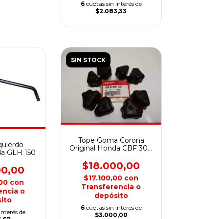
6
cuotas sin interés de
$2.083,33
SIN STOCK
Tope Goma Corona
quierdo
Original Honda CBF 300
da GLH 150
Twister
$18.000,00
00,00
$17.100,00
con
,00
con
Transferencia o
encia o
depósito
ito
6
cuotas sin interés de
interés de
$3.000,00