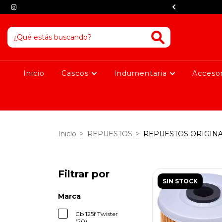
NTERES CON TARJETA DE DEBITO
Inicio
Cascos
Indumentaria
Acceso
Inicio
>
REPUESTOS
>
REPUESTOS ORIGIN
Filtrar por
SIN STOCK
Marca
Cb 125f Twister
(20)