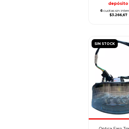
depósito
6
cuotas sin inter
$3.266,67
SIN STOCK
Optica Faro Tr