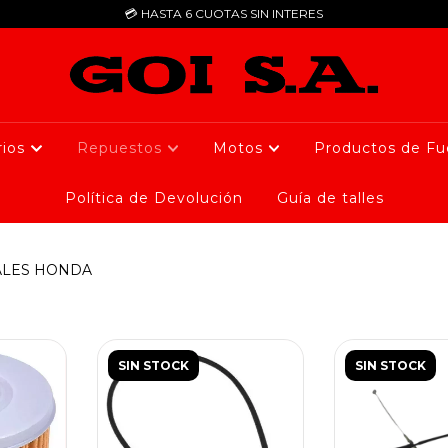
💳​ HASTA 6 CUOTAS SIN INTERES
rios
Repuestos
Motos
Productos de F
Política de Devolución
Guía de talles
ALES HONDA
SIN STOCK
SIN STOCK