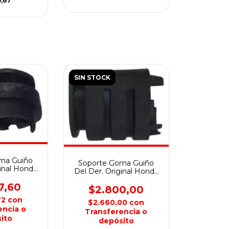
6,67
SIN STOCK
ma Guiño
Soporte Goma Guiño
ginal Honda
Del Der. Original Honda
TWISTER
CB300 F Twister
7,60
$2.800,00
72
con
$2.660,00
con
encia o
Transferencia o
ito
depósito