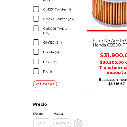
Cb125f Twister (1)
Cb250 Twister (25)
Cb300f Twister
(29)
Filtro De Aceite O
Glh150 (24)
Honda CB300 F T
Honda (9)
$31.900,
Navi (13)
$30.305,00
Transferenci
Rk (1)
depósito
6
cuotas sin inter
$5.316,67
VER TODOS
Precio
Desde
Hasta