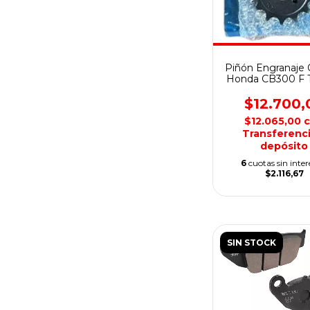
Piñón Engranaje O
Honda CB300 F T
$12.700,
$12.065,00
Transferenci
depósito
6
cuotas sin inter
$2.116,67
SIN STOCK