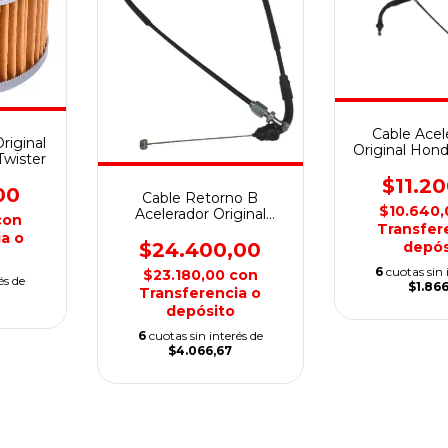
Cable Acel
riginal
Original Hon
wister
Twis
$11.2
00
Cable Retorno B
$10.640
Acelerador Original
con
Transfer
Honda CB300 F Twister
a o
depós
$24.400,00
6
cuotas sin 
$23.180,00
con
és de
$1.866
Transferencia o
depósito
6
cuotas sin interés de
$4.066,67