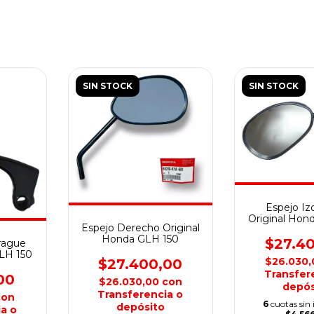
SIN STOCK
SIN STOCK
Espejo Iz
Original Hon
Espejo Derecho Original
Honda GLH 150
$27.4
rague
GLH 150
$26.030
$27.400,00
Transfer
00
$26.030,00
con
depós
Transferencia o
con
6
cuotas sin 
depósito
a o