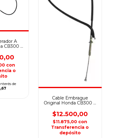
erador A
da CB300 F
ter
00,00
,00
con
encia o
ito
interés de
,67
Cable Embrague
Original Honda CB300 F
Twister
$12.500,00
$11.875,00
con
Transferencia o
depósito