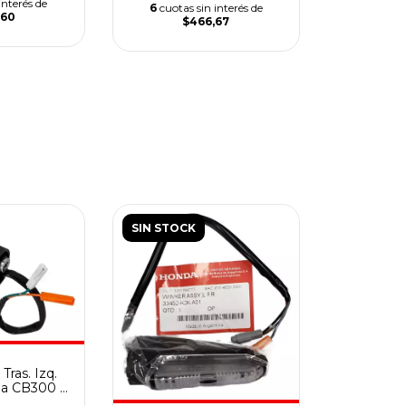
interés de
6
cuotas sin interés de
,60
$466,67
SIN STOCK
Tras. Izq.
da CB300 F
ter