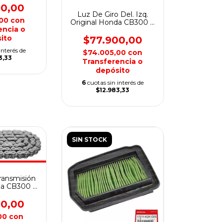
00,00
Luz De Giro Del. Izq.
,00
con
Original Honda CB300 F
encia o
Twister
ito
$77.900,00
interés de
$74.005,00
con
3,33
Transferencia o
depósito
6
cuotas sin interés de
$12.983,33
SIN STOCK
ransmisión
da CB300 F
ter
00,00
,00
con