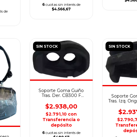
$4.56
6
cuotas sin interés de
$4.566,67
és de
SIN STOCK
SIN STOCK
Soporte Goma Guiño
Tras. Der. CB300 F
Soporte Go
Tiwster
Tras. Izq. Ori
$2.938,00
CB300 F 
$2.93
$2.791,10
con
$2.790,
Transferencia o
Transfer
depósito
depós
6
cuotas sin interés de
asero