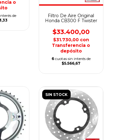
encia o
ito
Filtro De Aire Original
interés de
Honda CB300 F Twister
3,33
$33.400,00
$31.730,00
con
Transferencia o
depósito
6
cuotas sin interés de
$5.566,67
SIN STOCK