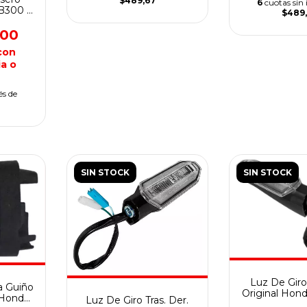
$489,67
6
cuotas sin 
CB300 F
$489
,00
con
a o
és de
SIN STOCK
SIN STOCK
Luz De Giro 
 Guiño
Original Hon
l Honda
Luz De Giro Tras. Der.
Twis