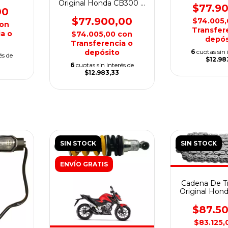
STER
Original Honda CB300 F
$77.9
00
Twister
$77.900,00
$74.005
on
Transfer
a o
$74.005,00
con
depós
Transferencia o
depósito
6
cuotas sin 
és de
$12.98
6
cuotas sin interés de
$12.983,33
SIN STOCK
SIN STOCK
ENVÍO GRATIS
Cadena De T
Original Hon
Twis
$87.5
$83.125