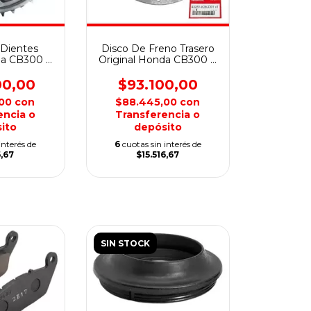
 Dientes
Disco De Freno Trasero
da CB300 F
Original Honda CB300 F
ter
Twister
00,00
$93.100,00
,00
con
$88.445,00
con
encia o
Transferencia o
ito
depósito
interés de
6
cuotas sin interés de
,67
$15.516,67
SIN STOCK