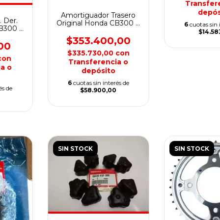
Transfer
depós
Amortiguador Trasero
. Der.
Original Honda CB300 F
6
cuotas sin 
CB300 F
Twister
$14.58
$353.400,00
00
$335.730,00
con
con
Transferencia o
a o
depósito
6
cuotas sin interés de
és de
$58.900,00
SIN STOCK
SIN STOCK