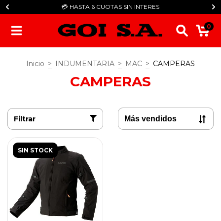
💳​ HASTA 6 CUOTAS SIN INTERES
0
Inicio
>
INDUMENTARIA
>
MAC
>
CAMPERAS
CAMPERAS
Filtrar
SIN STOCK