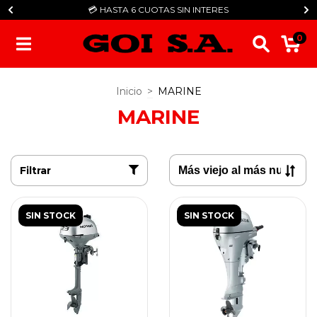
💳​ HASTA 6 CUOTAS SIN INTERES
0
Inicio
>
MARINE
MARINE
Filtrar
SIN STOCK
SIN STOCK