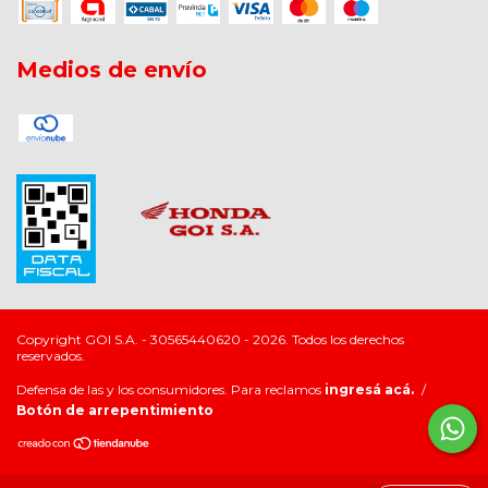
Medios de envío
Copyright GOI S.A. - 30565440620 - 2026. Todos los derechos
reservados.
Defensa de las y los consumidores. Para reclamos
ingresá acá.
/
Botón de arrepentimiento