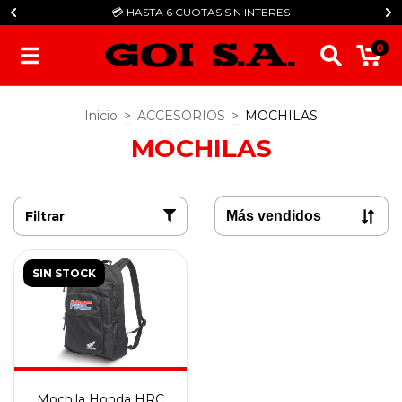
💳​ HASTA 6 CUOTAS SIN INTERES
0
Inicio
>
ACCESORIOS
>
MOCHILAS
MOCHILAS
Filtrar
SIN STOCK
Mochila Honda HRC