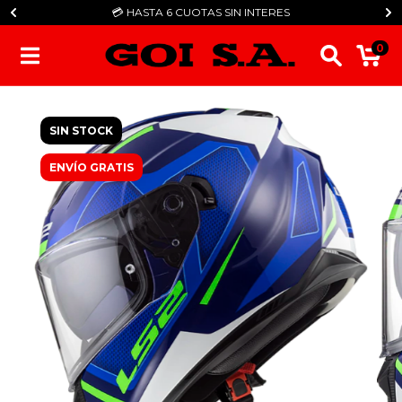
💳​ HASTA 6 CUOTAS SIN INTERES
0
SIN STOCK
ENVÍO GRATIS