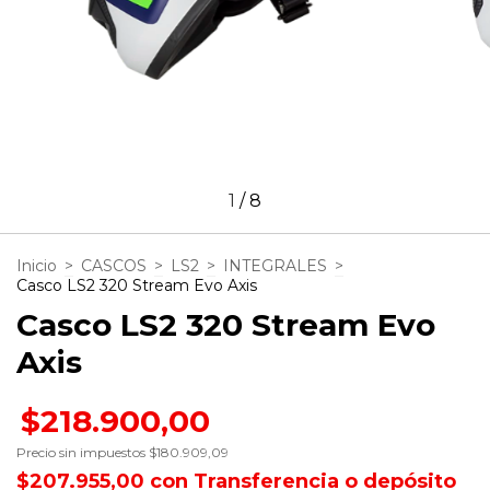
1
/
8
Inicio
>
CASCOS
>
LS2
>
INTEGRALES
>
Casco LS2 320 Stream Evo Axis
Casco LS2 320 Stream Evo
Axis
$218.900,00
Precio sin impuestos
$180.909,09
$207.955,00
con
Transferencia o depósito