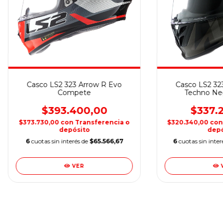
Casco LS2 323 Arrow R Evo
Casco LS2 32
Compete
Techno Neg
$393.400,00
$337.
$373.730,00
con
Transferencia o
$320.340,00
con
depósito
depó
6
cuotas sin interés de
$65.566,67
6
cuotas sin inter
VER