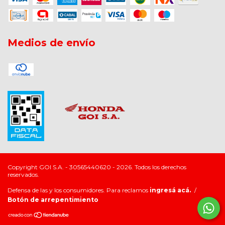
Medios de envío
Copyright GOI S.A. - 30565440620 - 2026. Todos los derechos
reservados.
Defensa de las y los consumidores. Para reclamos
ingresá acá.
/
Botón de arrepentimiento