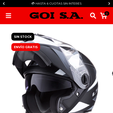
💳​ HASTA 6 CUOTAS SIN INTERES
0
SIN STOCK
ENVÍO GRATIS