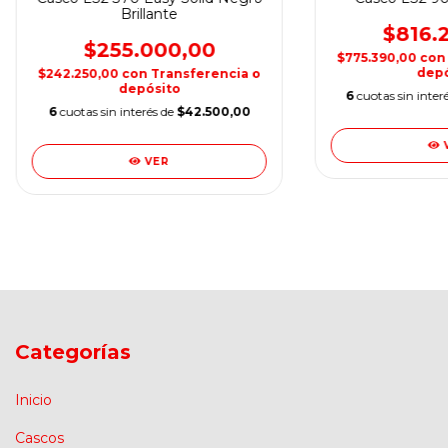
Brillante
$816.
$255.000,00
$775.390,00
con
depó
$242.250,00
con
Transferencia o
depósito
6
cuotas sin inter
6
cuotas sin interés de
$42.500,00
VER
Categorías
Inicio
Cascos