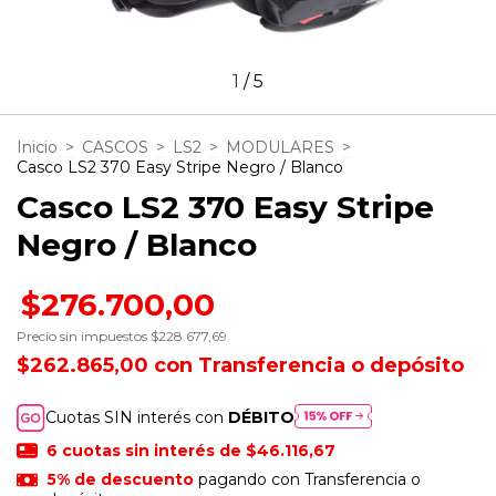
1
/
5
Inicio
>
CASCOS
>
LS2
>
MODULARES
>
Casco LS2 370 Easy Stripe Negro / Blanco
Casco LS2 370 Easy Stripe
Negro / Blanco
$276.700,00
Precio sin impuestos
$228.677,69
$262.865,00
con
Transferencia o depósito
Cuotas SIN interés con
DÉBITO
6
cuotas sin interés de
$46.116,67
5% de descuento
pagando con Transferencia o