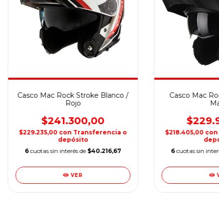
Casco Mac Rock Stroke Blanco /
Casco Mac Roc
Rojo
Ma
$241.300,00
$229.
$229.235,00
con
Transferencia o
$218.405,00
con
depósito
depó
6
cuotas sin interés de
$40.216,67
6
cuotas sin inte
VER