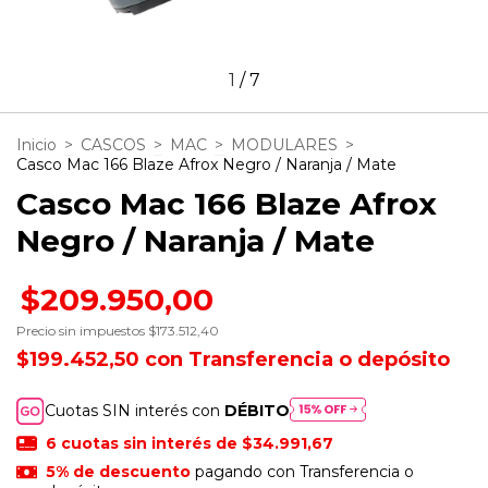
1
/
7
Inicio
>
CASCOS
>
MAC
>
MODULARES
>
Casco Mac 166 Blaze Afrox Negro / Naranja / Mate
Casco Mac 166 Blaze Afrox
Negro / Naranja / Mate
$209.950,00
Precio sin impuestos
$173.512,40
$199.452,50
con
Transferencia o depósito
Cuotas SIN interés con
DÉBITO
6
cuotas sin interés de
$34.991,67
5% de descuento
pagando con Transferencia o