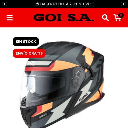
💳​ HASTA 6 CUOTAS SIN INTERES
0
SIN STOCK
ENVÍO GRATIS